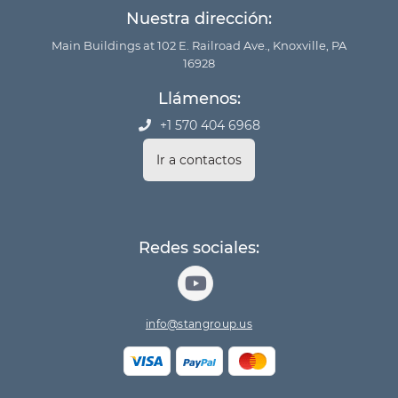
Nuestra dirección:
Main Buildings at 102 E. Railroad Ave., Knoxville, PA
16928
Llámenos:
+1 570 404 6968
Ir a contactos
Redes sociales:
info@stangroup.us