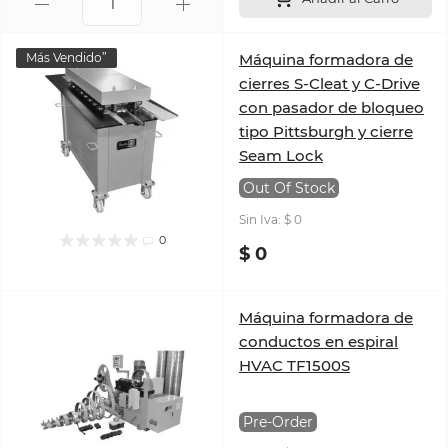
Más Vendido”
Máquina formadora de
cierres S-Cleat y C-Drive
con pasador de bloqueo
tipo Pittsburgh y cierre
Seam Lock
Out Of Stock
Sin Iva: $ 0
0
$ 0
Máquina formadora de
conductos en espiral
HVAC TF1500S
Pre-Order