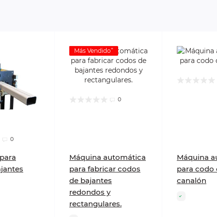
Más Vendido”
0
0
para
Máquina automática
Máquina a
ajantes
para fabricar codos
para codo
de bajantes
canalón
redondos y
rectangulares.