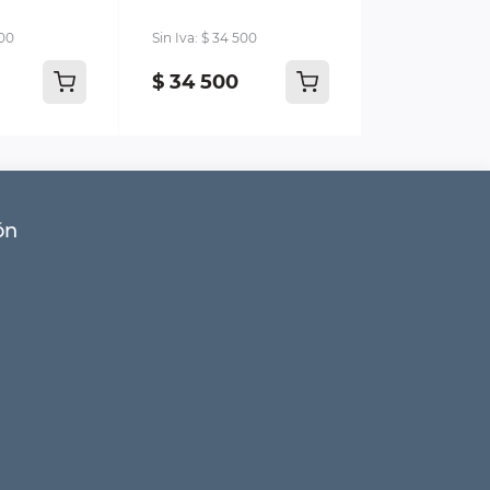
500
Sin Iva: $ 34 500
$ 34 500
ón