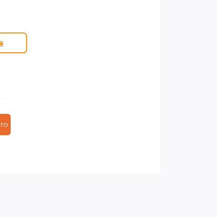
a
rro