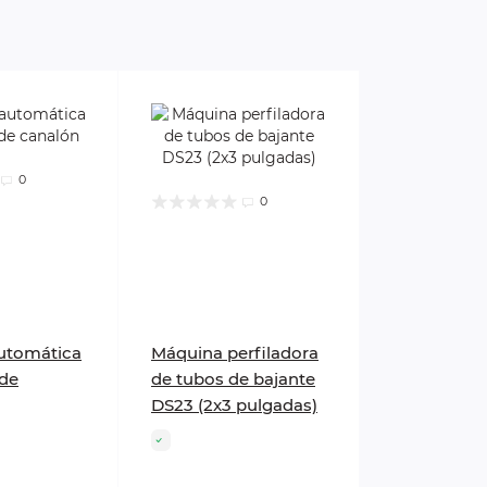
0
0
utomática
Máquina perfiladora
 de
de tubos de bajante
DS23 (2x3 pulgadas)