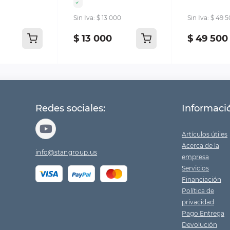
Sin Iva: $ 13 000
Sin Iva: $ 49 
$ 13 000
$ 49 500
Redes sociales:
Informaci
Artículos útiles
Acerca de la
info@stangroup.us
empresa
Servicios
Financiación
Política de
privacidad
Pago Entrega
Devolución