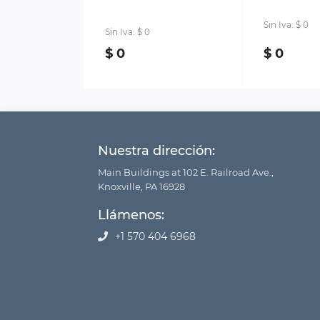
Sin Iva: $ 0
Sin Iva: $ 0
$ 0
$ 0
Nuestra dirección:
Main Buildings at 102 E. Railroad Ave.,
Knoxville, PA 16928
Llámenos:
+1 570 404 6968