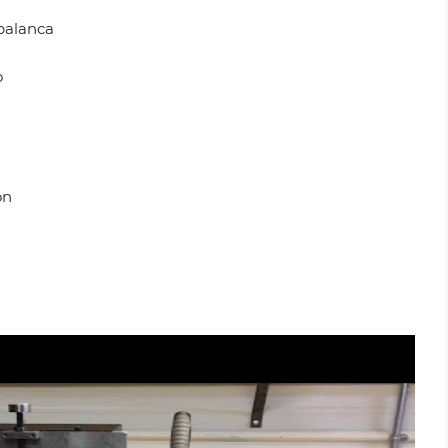
palanca
o
ón