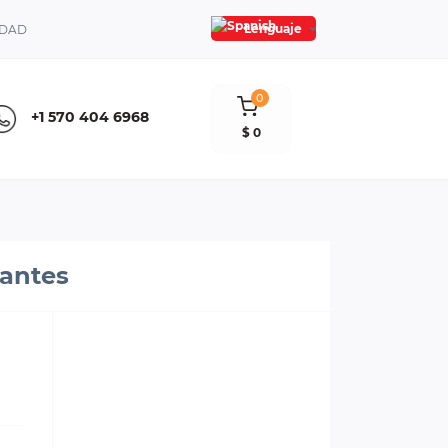
Lenguaje
IDAD
0
+1 570 404 6968
$ 0
jantes